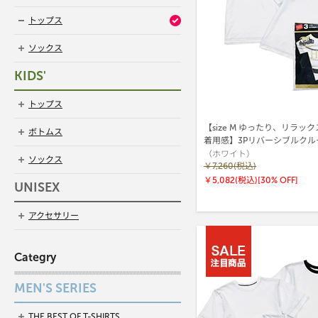
トップス
ソックス
KIDS'
トップス
【size M ゆったり、リラッ
ボトムス
着用感】3Pリバーシブルクル
（ホワイト）
ャツ by THE DODO JEAN 2
ソックス
(HW1-D702)
￥7,260(税込)
￥5,082(税込)
[30% OFF]
UNISEX
アクセサリー
Categry
MEN'S SERIES
THE BEST OF T-SHIRTS