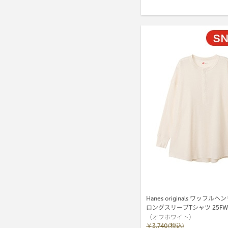
Hanes originals ワッフ
ロングスリーブTシャツ 25F
（オフホワイト）
(HW4-C104)
￥3,740(税込)