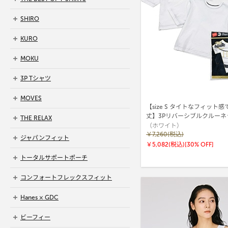
SHIRO
KURO
MOKU
3P Tシャツ
MOVES
【size S タイトなフィット
丈】3Pリバーシブルクルーネ
THE RELAX
（ホワイト）
by THE DODO JEAN 26SS
(HW1-D702)
￥7,260(税込)
ジャパンフィット
￥5,082(税込)
[30% OFF]
トータルサポートポーチ
コンフォートフレックスフィット
Hanes × GDC
ビーフィー