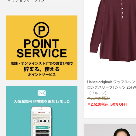
アクセサリーライン
Hanes originals ワッフ
ロングスリーブTシャツ 25F
（プルーン）
(HW4-C104)
￥3,740(税込)
￥2,618(税込)
[30% OFF]