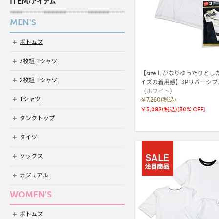
ITEM
/アイテム
MEN'S
ボトムス
3枚組 Tシャツ
【size L かなりゆったりと
2枚組 Tシャツ
イズの着用感】3Pリバーシブ
（ホワイト）
ックTシャツ by THE DODO JE
Tシャツ
ヘインズ(HW1-D702)
￥7,260(税込)
￥5,082(税込)
[30% OFF]
タンクトップ
タイツ
ソックス
カジュアル
WOMEN'S
ボトムス