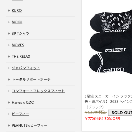
KURO
MOKU
3P Tシャツ
MOVES
THE RELAX
ジャパンフィット
トータルサポートポーチ
コンフォートフレックスフィット
3足組 スニーカーイン ソッ
先・踵パイル】 26SS ヘイン
Hanes × GDC
（ブラック）
(HBSCB402)
￥1,100(税込)
ビーフィー
￥770(税込)
[30% OFF]
PEANUTS×ビーフィー