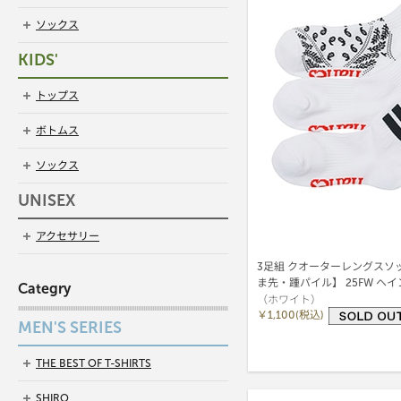
ソックス
KIDS'
トップス
ボトムス
ソックス
UNISEX
アクセサリー
3足組 クオーターレングスソ
ま先・踵パイル】 25FW ヘイ
Categry
（ホワイト）
(HBSCB202)
￥1,100(税込)
MEN'S SERIES
THE BEST OF T-SHIRTS
SHIRO