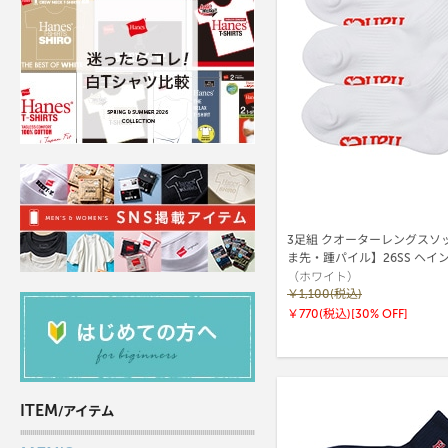
3足組 クオーターレングスソ
ま先・踵パイル】26SS ヘイ
（ホワイト）
(HBSCB201)
￥1,100(税込)
￥770(税込)
[30% OFF]
ITEM
/アイテム