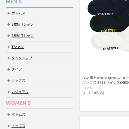
MEN'S
ボトムス
3枚組 Tシャツ
2枚組 Tシャツ
Tシャツ
タンクトップ
タイツ
３足組 Hanes originals 
ソックス
ソックス 26SS ヘインズ(HBSC
（アソート）
カジュアル
￥1,100(税込)
WOMEN'S
ボトムス
トップス