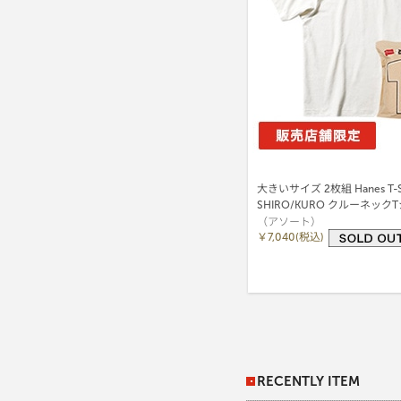
大きいサイズ 2枚組 Hanes T-S
SHIRO/KURO クルーネックT
（アソート）
ヘインズ(HM1-D703)
￥7,040(税込)
RECENTLY ITEM