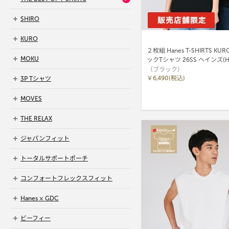
SHIRO
KURO
２枚組 Hanes T-SHIRTS K
MOKU
ックTシャツ 26SS ヘインズ(HM
（ブラック）
￥6,490(税込)
3P Tシャツ
MOVES
THE RELAX
ジャパンフィット
トータルサポートポーチ
コンフォートフレックスフィット
Hanes × GDC
ビーフィー