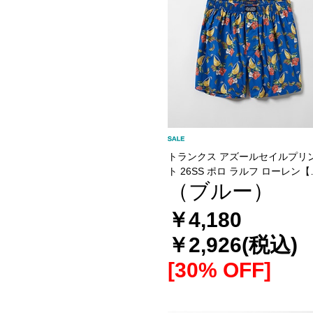
トランクス アズールセイルプリ
ト 26SS ポロ ラルフ ローレン【
（ブルー）
開き】(RM4-D205）
￥4,180
￥2,926
(税込)
[30% OFF]