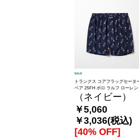
トランクス コアフラッグセータ
ベア 25FH ポロ ラルフ ローレン
（ネイビー）
【前開き】(RM4-B203）
￥5,060
￥3,036
(税込)
[40% OFF]